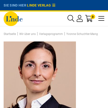
SIE SIND HIER
LINDE VERLAG
0
|
|
|
Startseite
Wir über uns
Verlagsprogramm
Yvonne Schuchter-Mang