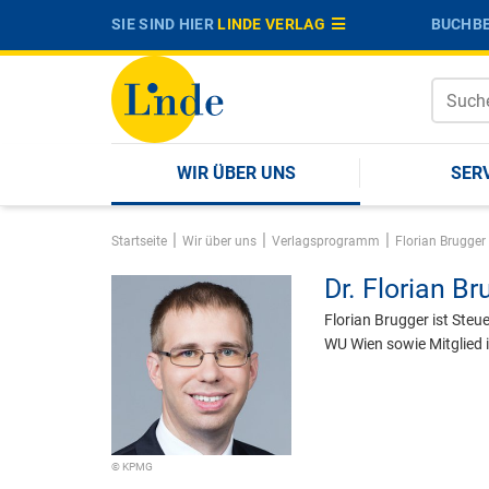
SIE SIND HIER
LINDE VERLAG
BUCHBE
WIR ÜBER UNS
SER
|
|
|
Startseite
Wir über uns
Verlagsprogramm
Florian Brugger
Dr.
Florian Br
Florian Brugger ist Steu
WU Wien sowie Mitglied 
© KPMG