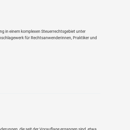
ng in einem komplexen Steuerrechtsgebiet unter
hschlagewerk für Rechtsanwenderinnen, Praktiker und
derungen, die seit der Vorauflage ergangen sind, etwa