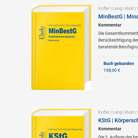
Kofler
|
Lang
|
Rust
|
MinBestG | Min
Kommentar
Die Gesamtkommentie
Berücksichtigung de
beratende Berufsgru
Buch gebunden
198,00 €
Kofler
|
Lang
|
Rust
|
KStG | Körpersc
Kommentar
Die 3. Auflage des b