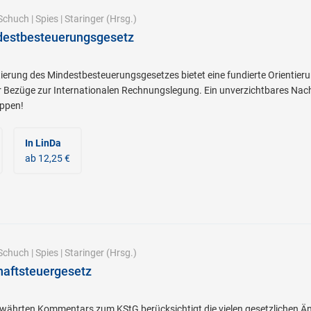
Schuch
|
Spies
|
Staringer
(Hrsg.)
destbesteuerungsgesetz
rung des Mindestbesteuerungsgesetzes bietet eine fundierte Orientieru
r Bezüge zur Internationalen Rechnungslegung. Ein unverzichtbares Nac
ppen!
In LinDa
ab 12,25 €
Schuch
|
Spies
|
Staringer
(Hrsg.)
haftsteuergesetz
ewährten Kommentars zum KStG berücksichtigt die vielen gesetzlichen Än