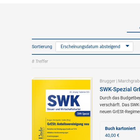
Sortierung
Erscheinungsdatum absteigend
8 Treffer
Brugger
|
Marchgrab
SWK-Spezial GrE
Durch das Budgetbeg
verschärft. Das SWK-
neuen GrESt-Regime
Buch kartoniert
40,00 €