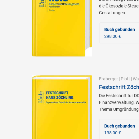
die Ökosoziale Steue
Gestaltungen.
Buch gebunden
298,00 €
Fraberger
|
Plott
|
Wal
Festschrift Zöc
Die Festschrift für 
Finanzverwaltung, W
Thema Umgründung
Buch gebunden
138,00 €