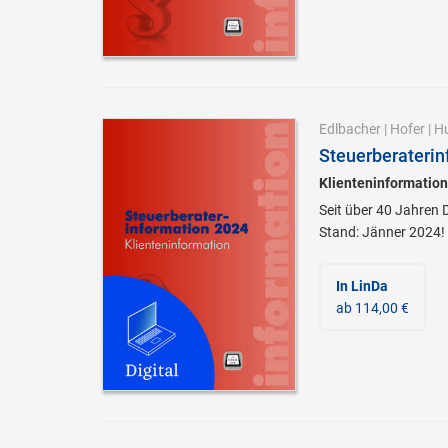
Edlbacher
|
Hofer
|
H
Steuerberaterin
Klienteninformation
Seit über 40 Jahren 
Stand: Jänner 2024!
In LinDa
ab 114,00 €