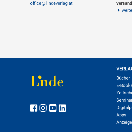
office
lindeverlag.at
versand
weit
VERLA
Bücher
E-Book
Zeitschr
Semina
Digital
Apps
Anzeige