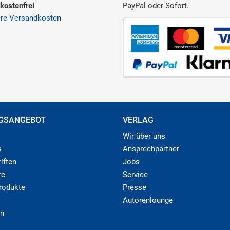
kostenfrei
PayPal oder Sofort.
ere Versandkosten
GSANGEBOT
VERLAG
Wir über uns
s
Ansprechpartner
iften
Jobs
re
Service
produkte
Presse
Autorenlounge
n