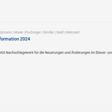
ubmann
|
Maier
|
Puchinger
|
Rindler
|
Seidl
|
Weinzierl
formation 2024
DAS Nachschlagewerk für die Neuerungen und Änderungen im Steuer- und W