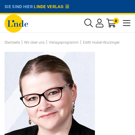
SIE SIND HIER
LINDE VERLAG
0
|
|
|
Startseite
Wir über uns
Verlagsprogramm
Edith Huber-Wurzinger