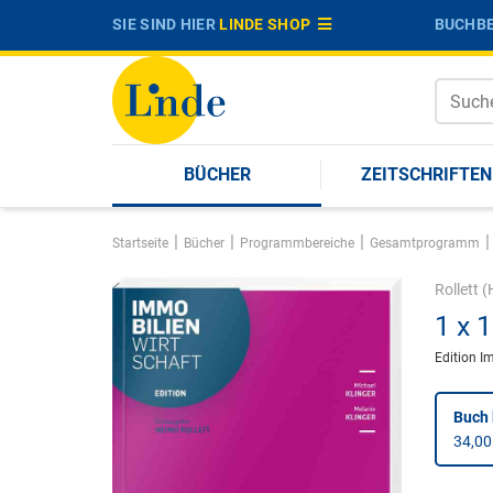
SIE SIND HIER
LINDE SHOP
BUCHBE
BÜCHER
ZEITSCHRIFTEN
|
|
|
|
Startseite
Bücher
Programmbereiche
Gesamtprogramm
Rollett
(H
1 x 
Edition I
Buch 
34,00