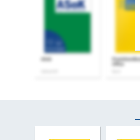
ASok
Praxishandb
Office
Zeitschrift
Buch