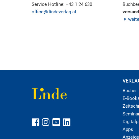
Service Hotline: +43 1 24 630
Buchbes
office
lindeverlag.at
versand
weit
VERLA
Bücher
E-Book
Zeitschr
Semina
Digital
Apps
Anzeige