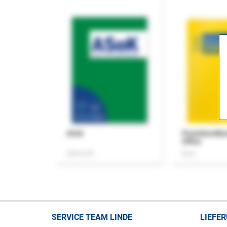
ASok
Praxishandb
Office
Zeitschrift
Buch
SERVICE TEAM LINDE
LIEFE