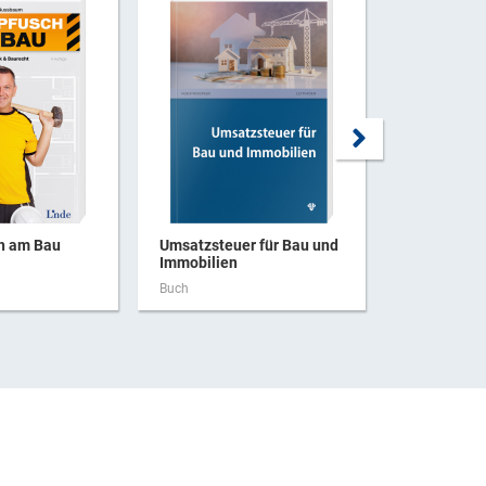
ch am Bau
Umsatzsteuer für Bau und
Haftung be
Immobilien
Buch
Buch