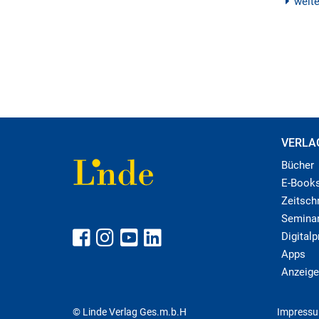
weit
VERLA
Bücher
E-Book
Zeitschr
Semina
Digital
Apps
Anzeige
© Linde Verlag Ges.m.b.H
Impress