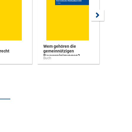
Wem gehören die
Kodex Priv
recht
gemeinnützigen
Wirtschafts
Bauvereinigungen?
FH Wien ...
Buch
Buch