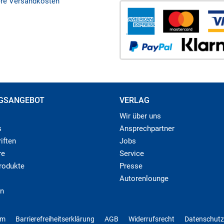
ere Versandkosten
GSANGEBOT
VERLAG
Wir über uns
s
Ansprechpartner
iften
Jobs
re
Service
produkte
Presse
Autorenlounge
n
um
Barrierefreiheitserklärung
AGB
Widerrufsrecht
Datenschutz