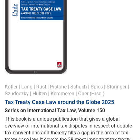
Kofler
|
Lang
|
Rust
|
Pistone
|
Schuch
|
Spies
|
Staringer
|
Szudoczky
|
Hulten
|
Kemmeren
|
Öner
(Hrsg.)
Tax Treaty Case Law around the Globe 2025
Series on International Tax Law, Volume 150
This book is a unique publication that gives a global
overview of international tax disputes in respect of double
tax conventions and thereby fills a gap in the area of tax
treaty case law. It covers the 38 most important tax treaty