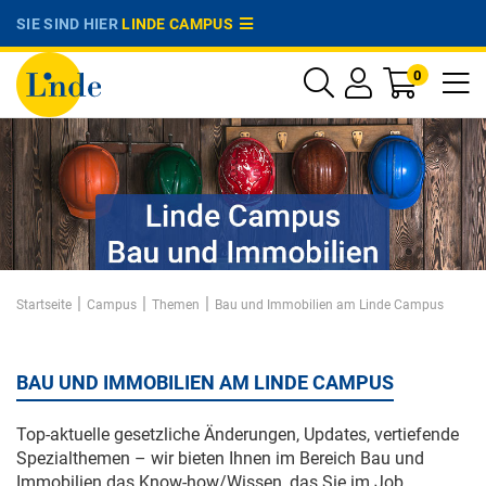
SIE SIND HIER
LINDE CAMPUS
0
|
|
|
Startseite
Campus
Themen
Bau und Immobilien am Linde Campus
BAU UND IMMOBILIEN AM LINDE CAMPUS
Top-aktuelle gesetzliche Änderungen, Updates, vertiefende
Spezialthemen – wir bieten Ihnen im Bereich Bau und
Immobilien das Know-how/Wissen, das Sie im Job