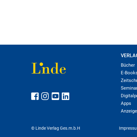
VERLA
Bücher
E-Book
Zeitschr
Semina
Digital
Apps
Anzeige
© Linde Verlag Ges.m.b.H
Impress