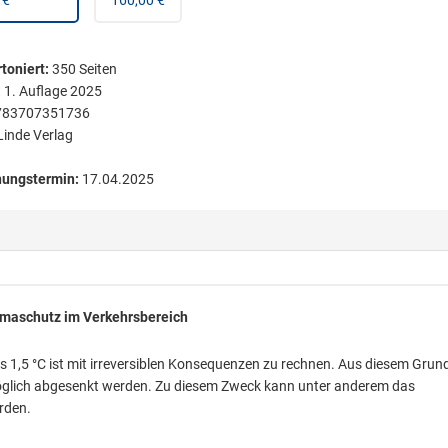
 €
160,00 €
toniert
:
350
Seiten
:
1. Auflage 2025
783707351736
Linde Verlag
nungstermin:
17.04.2025
imaschutz im Verkehrsbereich
s 1,5 °C ist mit irreversiblen Konsequenzen zu rechnen. Aus diesem Grun
öglich abgesenkt werden. Zu diesem Zweck kann unter anderem das
rden.