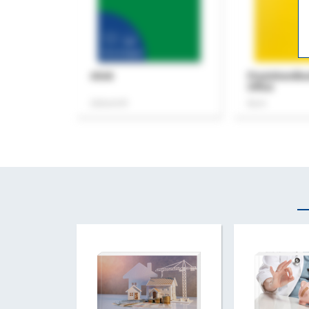
ASok
Praxishandb
Office
Zeitschrift
Buch