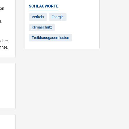
SCHLAGWORTE
von
Verkehr
Energie
g.
Klimaschutz
Treibhausgasemission
geber
nnte.