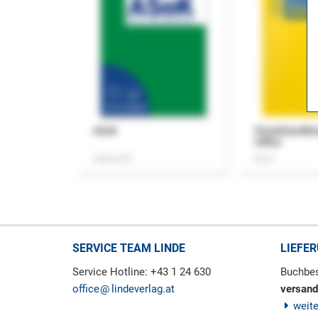
ASok
Praxishandb
Office
Zeitschrift
Buch
SERVICE TEAM LINDE
LIEFE
Service Hotline: +43 1 24 630
Buchbes
office
lindeverlag.at
versand
weit