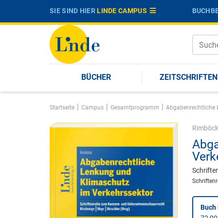
SIE SIND HIER
LINDE CAMPUS
BUCHBE
BÜCHER
ZEITSCHRIFTEN
|
|
|
Startseite
Campus
Gesamtprogramm
Abgabenrechtliche 
Rimböc
Abga
Verk
Schrifte
Schriften
Buch 