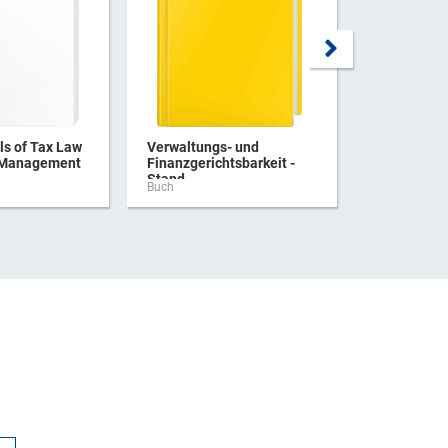
s of Tax Law
Verwaltungs- und
Praxishan
 Management
Finanzgerichtsbarkeit -
Verbrauchs
Stand ...
Buch
Buch