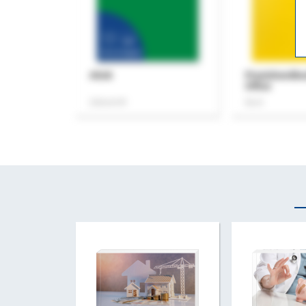
ASok
Praxishandb
Office
Zeitschrift
Buch