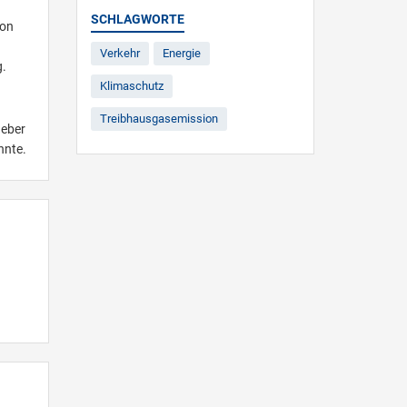
SCHLAGWORTE
von
Verkehr
Energie
g.
Klimaschutz
Treibhausgasemission
geber
nnte.