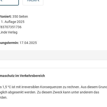
 €
160,00 €
toniert
:
350
Seiten
:
1. Auflage 2025
783707351736
Linde Verlag
nungstermin:
17.04.2025
imaschutz im Verkehrsbereich
s 1,5 °C ist mit irreversiblen Konsequenzen zu rechnen. Aus diesem Grun
öglich abgesenkt werden. Zu diesem Zweck kann unter anderem das
rden.