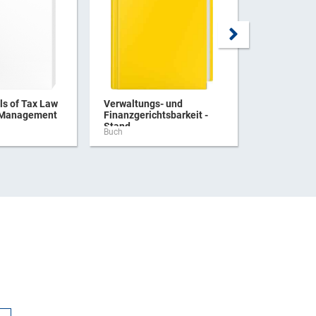
s of Tax Law
Verwaltungs- und
Praxishan
 Management
Finanzgerichtsbarkeit -
Verbrauchs
Stand ...
Buch
Buch