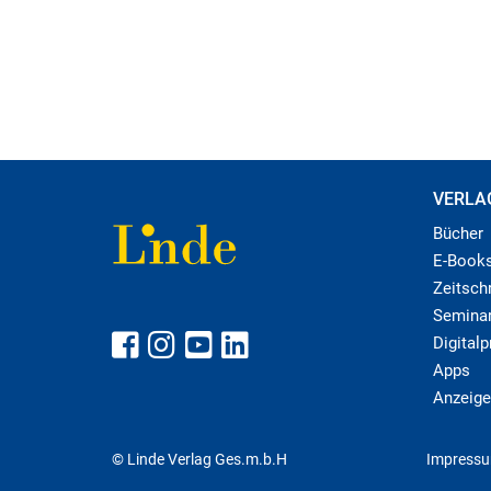
VERLA
Bücher
E-Book
Zeitschr
Semina
Digital
Apps
Anzeige
© Linde Verlag Ges.m.b.H
Impress