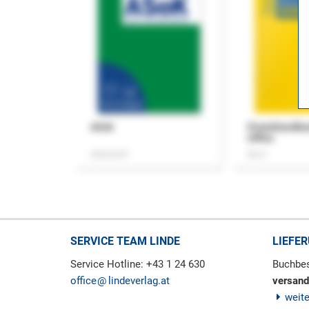
ASok
Praxishandb
Office
Zeitschrift
Buch
SERVICE TEAM LINDE
LIEFE
Service Hotline: +43 1 24 630
Buchbes
office
lindeverlag.at
versand
weit