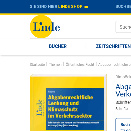
SIE SIND HIER
LINDE SHOP
BUCHBE
BÜCHER
ZEITSCHRIFTEN
|
|
|
Startseite
Themen
Öffentliches Recht
Abgabenrechtliche L
Rimböc
Abga
Verk
Schrifte
Schriften
Buch 