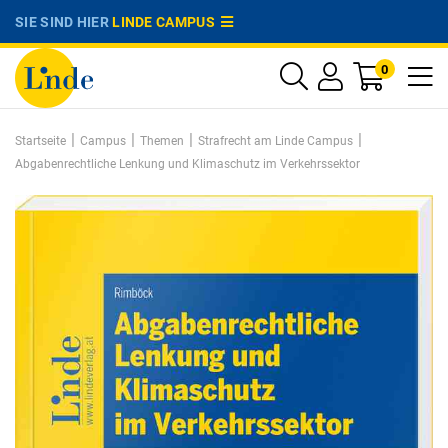
SIE SIND HIER
LINDE CAMPUS
0
|
|
|
|
Startseite
Campus
Themen
Strafrecht am Linde Campus
Abgabenrechtliche Lenkung und Klimaschutz im Verkehrssektor