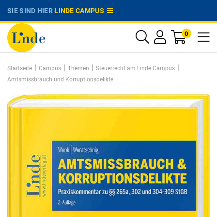
SIE SIND HIER
LINDE CAMPUS
0
|
|
|
|
Startseite
Campus
Themen
Steuerrecht am Linde Campus
Amtsmissbrauch und Korruptionsdelikte