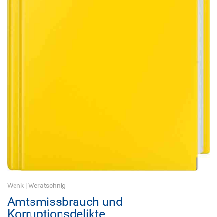
Wenk
|
Weratschnig
Amtsmissbrauch und
Korruptionsdelikte