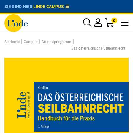
SIE SIND HIER
LINDE CAMPUS
0
|
|
|
Startseite
Campus
Gesamtprogramm
Das österreichische Seilbahnrecht