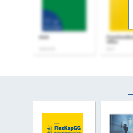
ASok
Praxishandb
Office
Zeitschrift
Buch