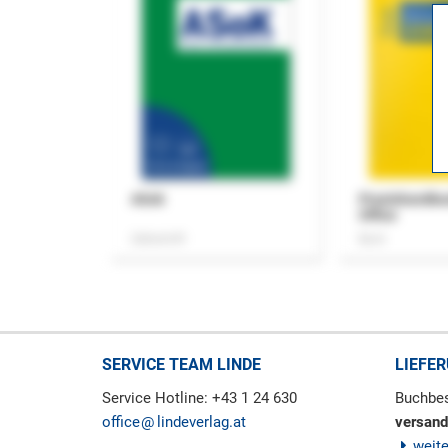
ASok
Praxishandb
Office
Zeitschrift
Buch
SERVICE TEAM LINDE
LIEFE
Service Hotline: +43 1 24 630
Buchbes
office
lindeverlag.at
versand
weit