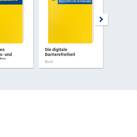
des
Die digitale
Die digitale
s- und
Barrierefreiheit
Barrierefrei
hts
Buch
Buch