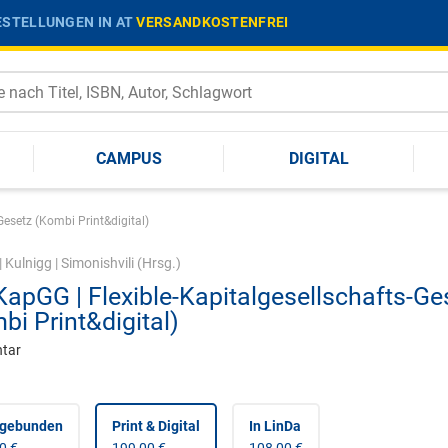
STELLUNGEN IN AT
VERSANDKOSTENFREI
CAMPUS
DIGITAL
Gesetz (Kombi Print&digital)
|
Kulnigg
|
Simonishvili
(Hrsg.)
KapGG | Flexible-Kapitalgesellschafts-Ge
bi Print&digital)
tar
 gebunden
Print & Digital
In LinDa