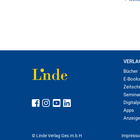
VERLA
Bücher
E-Book
Zeitschr
Semina
Digital
Apps
Anzeige
© Linde Verlag Ges.m.b.H
Impress