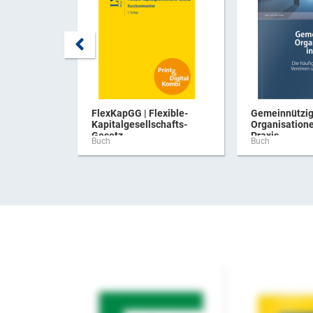
FlexKapGG | Flexible-
Gemeinnützi
Kapitalgesellschafts-
Organisatione
Gesetz ...
Praxis
Buch
Buch