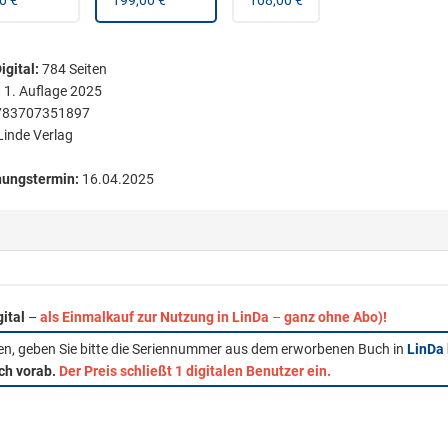
0 €
199,00 €
108,00 €
igital
:
784
Seiten
:
1. Auflage 2025
783707351897
Linde Verlag
nungstermin:
16.04.2025
gital
–
als Einmalkauf zur Nutzung in LinDa
–
ganz ohne Abo)!
fen, geben Sie bitte die Seriennummer aus dem erworbenen Buch in
LinDa
ich vorab.
Der Preis schließt 1 digitalen Benutzer ein.