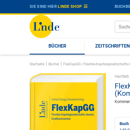
SIE SIND HIER
LINDE SHOP
BUCHBE
BÜCHER
ZEITSCHRIFTEN
|
|
Startseite
Bücher
FlexKapGG | Flexible-Kapitalgesellschafts-
Hartlieb
Flex
(Kom
Kommen
Buch