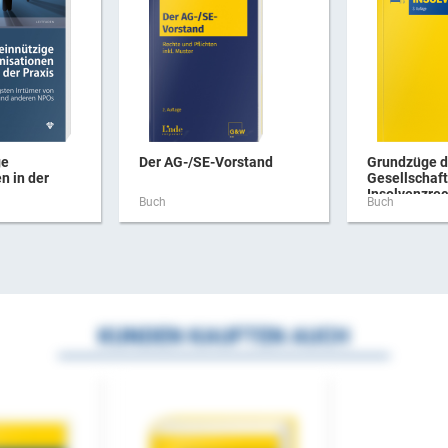
ge
Der AG-/SE-Vorstand
Grundzüge 
n in der
Gesellschaft
Insolvenzrec
Buch
Buch
KUNDEN KAUFTEN AUCH