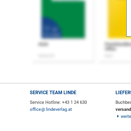
ASok
Praxishandb
Office
Zeitschrift
Buch
SERVICE TEAM LINDE
LIEFE
Service Hotline: +43 1 24 630
Buchbes
office
lindeverlag.at
versand
weit