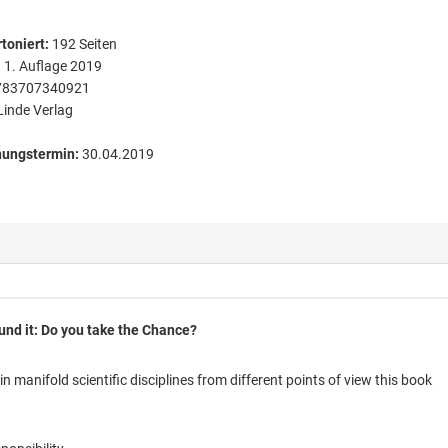
toniert
:
192
Seiten
:
1. Auflage 2019
783707340921
Linde Verlag
nungstermin:
30.04.2019
und it: Do you take the Chance?
 manifold scientific disciplines from different points of view this book