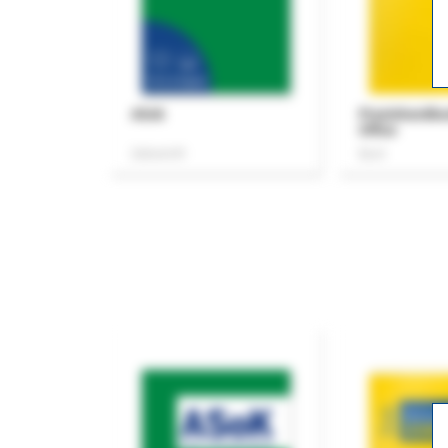
ASok
Praxishandb
Office
Zeitschrift
Buch