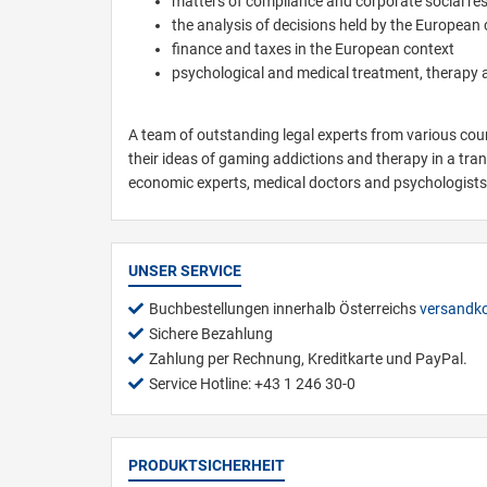
matters of compliance and corporate social res
the analysis of decisions held by the European 
finance and taxes in the European context
psychological and medical treatment, therapy 
A team of outstanding legal experts from various cou
their ideas of gaming addictions and therapy in a tra
economic experts, medical doctors and psychologists 
UNSER SERVICE
Buchbestellungen innerhalb Österreichs
versandko
Sichere Bezahlung
Zahlung per Rechnung, Kreditkarte und PayPal.
Service Hotline: +43 1 246 30-0
PRODUKTSICHERHEIT