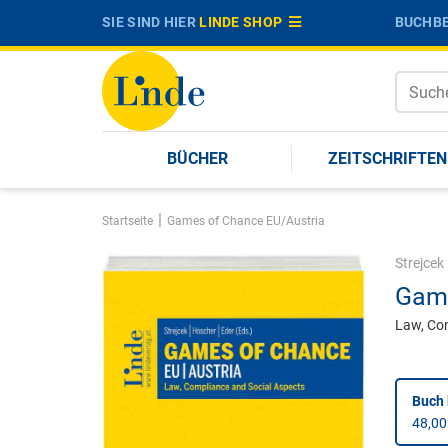
SIE SIND HIER
LINDE SHOP
BUCHBE
BÜCHER
ZEITSCHRIFTEN
|
Startseite
Games of Chance EU/Austria
Strejcek
Game
Law, Com
Buch 
48,00