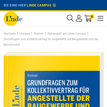
SIE SIND HIER
LINDE CAMPUS
0
|
|
|
|
Startseite
Campus
Themen
Steuerrecht am Linde Campus
Grundfragen zum Kollektivvertrag für Angestellte der Baugewerbe und der
Bauindustrie