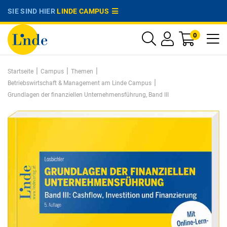
SIE SIND HIER
LINDE CAMPUS
0
|
|
|
Startseite
Campus
Themen
|
Betriebswirtschaft & Management am Linde Campus
Grundlagen der finanziellen Unternehmensführung, Band III