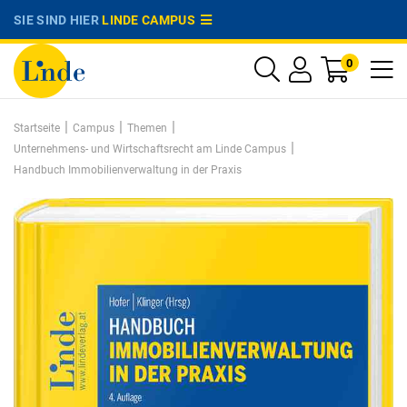
SIE SIND HIER
LINDE CAMPUS
0
|
|
|
Startseite
Campus
Themen
|
Unternehmens- und Wirtschaftsrecht am Linde Campus
Handbuch Immobilienverwaltung in der Praxis