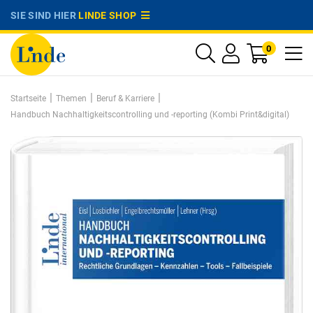
SIE SIND HIER
LINDE SHOP
0
|
|
|
Startseite
Themen
Beruf & Karriere
Handbuch Nachhaltigkeitscontrolling und -reporting (Kombi Print&digital)