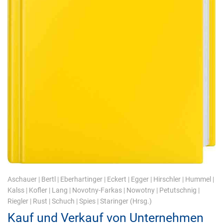
Aschauer
|
Bertl
|
Eberhartinger
|
Eckert
|
Egger
|
Hirschler
|
Hummel
|
Kalss
|
Kofler
|
Lang
|
Novotny-Farkas
|
Nowotny
|
Petutschnig
|
Riegler
|
Rust
|
Schuch
|
Spies
|
Staringer
(Hrsg.)
Kauf und Verkauf von Unternehmen