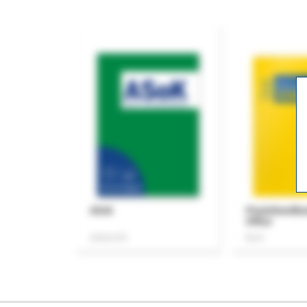
ASok
Praxishandb
Office
Zeitschrift
Buch