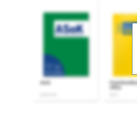
ASok
Praxishandb
Office
Zeitschrift
Buch