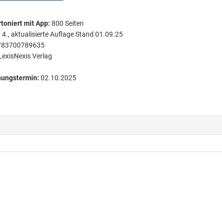
toniert
mit App:
800
Seiten
:
4., aktualisierte Auflage Stand 01.09.25
783700789635
LexisNexis Verlag
nungstermin:
02.10.2025