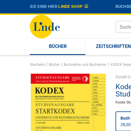
SIE SIND HIER
LINDE SHOP
BUCHBE
BÜCHER
ZEITSCHRIFTEN
|
|
|
Startseite
Bücher
Buchreihen und Buchserien
KODEX Gese
Doralt
(H
Kode
Stud
Kodex St
Buch 
28,00