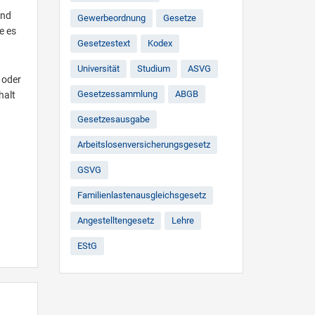
und
Gewerbeordnung
Gesetze
e es
Gesetzestext
Kodex
Universität
Studium
ASVG
 oder
Gesetzessammlung
ABGB
halt
Gesetzesausgabe
Arbeitslosenversicherungsgesetz
GSVG
Familienlastenausgleichsgesetz
Angestelltengesetz
Lehre
EStG