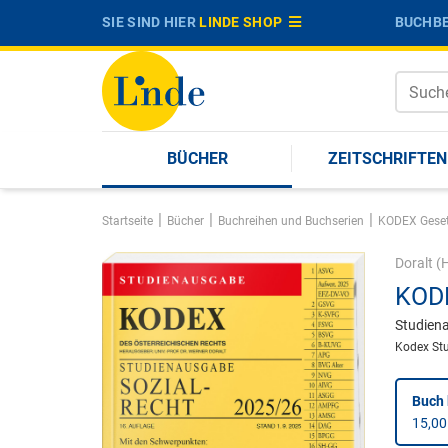
SIE SIND HIER
LINDE SHOP
BUCHBE
BÜCHER
ZEITSCHRIFTEN
|
|
|
Startseite
Bücher
Buchreihen und Buchserien
KODEX Gese
Doralt
(H
KODE
Studien
Kodex St
Buch 
15,00