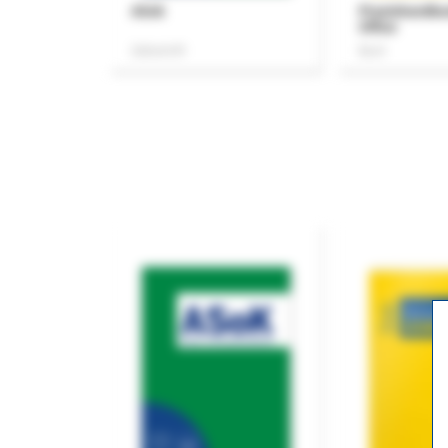
ASok
Praxishandb
Office
Zeitschrift
Buch