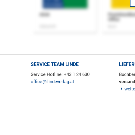
ASok
Praxishandb
Office
Zeitschrift
Buch
SERVICE TEAM LINDE
LIEFE
Service Hotline: +43 1 24 630
Buchbes
office
lindeverlag.at
versand
weit