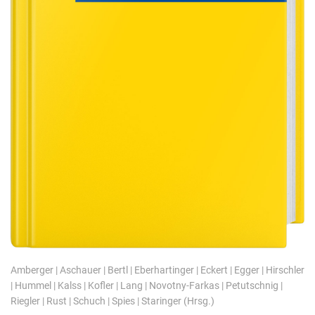
Amberger
|
Aschauer
|
Bertl
|
Eberhartinger
|
Eckert
|
Egger
|
Hirschler
|
Hummel
|
Kalss
|
Kofler
|
Lang
|
Novotny-Farkas
|
Petutschnig
|
Riegler
|
Rust
|
Schuch
|
Spies
|
Staringer
(Hrsg.)