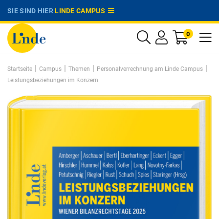
SIE SIND HIER
LINDE CAMPUS
0
|
|
|
|
Startseite
Campus
Themen
Personalverrechnung am Linde Campus
Leistungsbeziehungen im Konzern