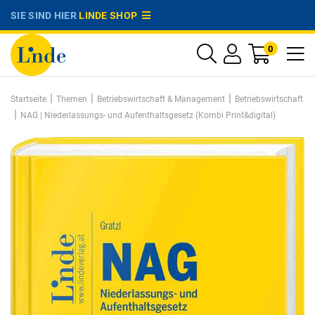
SIE SIND HIER
LINDE SHOP
0
|
|
|
Startseite
Themen
Betriebswirtschaft & Management
Betriebswirtschaft
|
NAG | Niederlassungs- und Aufenthaltsgesetz (Kombi Print&digital)