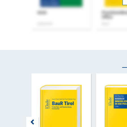
ASok
Praxishandb
Office
Zeitschrift
Buch