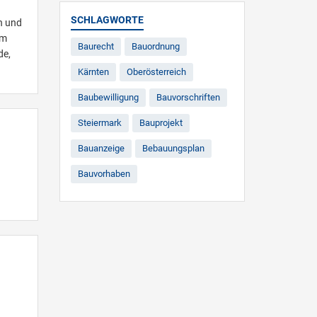
SCHLAGWORTE
h und
im
Baurecht
Bauordnung
de,
Kärnten
Oberösterreich
Baubewilligung
Bauvorschriften
Steiermark
Bauprojekt
Bauanzeige
Bebauungsplan
Bauvorhaben