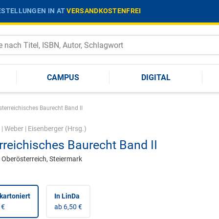
STELLUNGEN IN AT
VERSANDKOSTENFREI
CAMPUS
DIGITAL
sterreichisches Baurecht Band II
|
Weber
|
Eisenberger
(Hrsg.)
rreichisches Baurecht Band II
 Oberösterreich, Steiermark
kartoniert
In LinDa
 €
ab 6,50 €