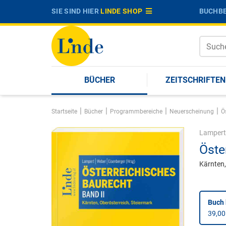
SIE SIND HIER
LINDE SHOP
BUCHBE
BÜCHER
ZEITSCHRIFTEN
|
|
|
|
Startseite
Bücher
Programmbereiche
Neuerscheinung
Ö
Lampert
Öste
Kärnten,
Buch 
39,00