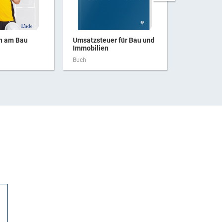
ch am Bau
Umsatzsteuer für Bau und
Haftung be
Immobilien
Buch
Buch