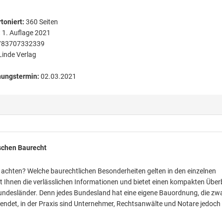
toniert
:
360
Seiten
:
1. Auflage 2021
783707332339
Linde Verlag
nungstermin:
02.03.2021
schen Baurecht
achten? Welche baurechtlichen Besonderheiten gelten in den einzelnen
t Ihnen die verlässlichen Informationen und bietet einen kompakten Überb
undesländer. Denn jedes Bundesland hat eine eigene Bauordnung, die zw
ndet, in der Praxis sind Unternehmer, Rechtsanwälte und Notare jedoch 