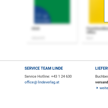
ASok
Praxishandb
Office
Zeitschrift
Buch
SERVICE TEAM LINDE
LIEFE
Service Hotline: +43 1 24 630
Buchbes
office
lindeverlag.at
versand
weit