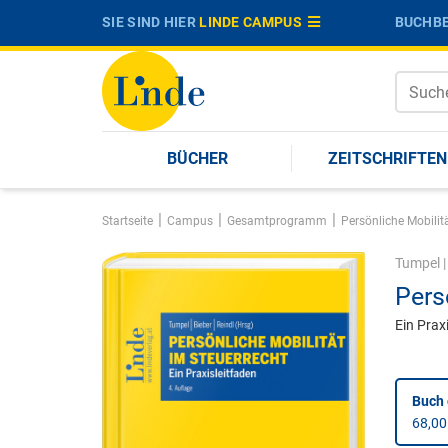
SIE SIND HIER
LINDE CAMPUS
BUCHBE
BÜCHER
ZEITSCHRIFTEN
|
|
|
Startseite
Campus
Gesamtprogramm
Persönliche Mobilit
Tumpel
Pers
Ein Prax
Buch
68,00