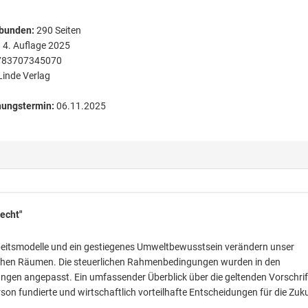
bunden
:
290
Seiten
:
4. Auflage 2025
783707345070
Linde Verlag
nungstermin:
06.11.2025
echt"
Arbeitsmodelle und ein gestiegenes Umweltbewusstsein verändern unser
dlichen Räumen. Die steuerlichen Rahmenbedingungen wurden in den
ungen angepasst. Ein umfassender Überblick über die geltenden Vorschri
rson fundierte und wirtschaftlich vorteilhafte Entscheidungen für die Zuk