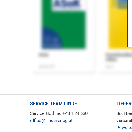
ASok
Praxishandb
Office
Zeitschrift
Buch
SERVICE TEAM LINDE
LIEFE
Service Hotline: +43 1 24 630
Buchbes
office
lindeverlag.at
versand
weit