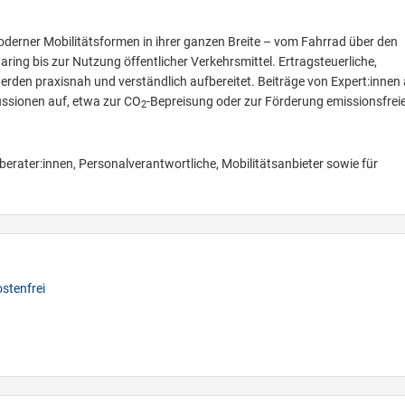
oderner Mobilitätsformen in ihrer ganzen Breite – vom Fahrrad über den
ing bis zur Nutzung öffentlicher Verkehrsmittel. Ertragsteuerliche,
rden praxisnah und verständlich aufbereitet. Beiträge von Expert:innen
ussionen auf, etwa zur CO
-Bepreisung oder zur Förderung emissionsfrei
2
rberater:innen, Personalverantwortliche, Mobilitätsanbieter sowie für
stenfrei