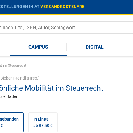
STELLUNGEN IN AT
VERSANDKOSTENFREI
CAMPUS
DIGITAL
ät im Steuerrecht
|
Bieber
|
Reindl
(Hrsg.)
önliche Mobilität im Steuerrecht
isleitfaden
 gebunden
In LinDa
 €
ab 88,50 €