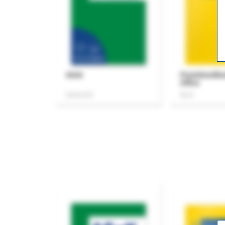
ASok
Praxishandb
Office
Zeitschrift
Buch