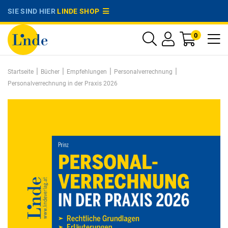
SIE SIND HIER
LINDE SHOP
0
|
|
|
|
Startseite
Bücher
Empfehlungen
Personalverrechnung
Personalverrechnung in der Praxis 2026