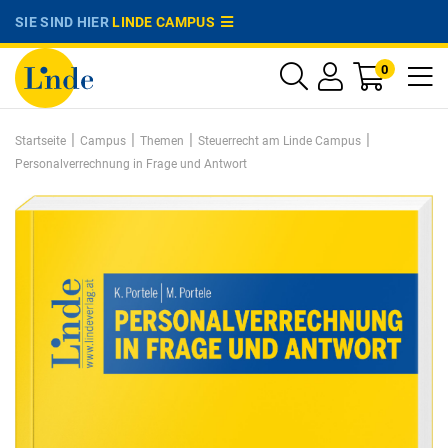
SIE SIND HIER
LINDE CAMPUS
0
|
|
|
|
Startseite
Campus
Themen
Steuerrecht am Linde Campus
Personalverrechnung in Frage und Antwort