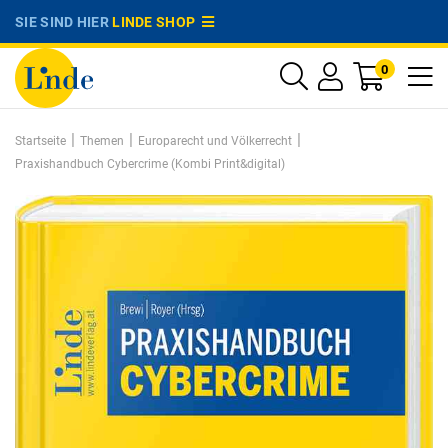
SIE SIND HIER
LINDE SHOP
0
|
|
|
Startseite
Themen
Europarecht und Völkerrecht
Praxishandbuch Cybercrime (Kombi Print&digital)