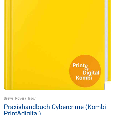
Brewi
|
Royer
(Hrsg.)
Praxishandbuch Cybercrime (Kombi
Print&digital)