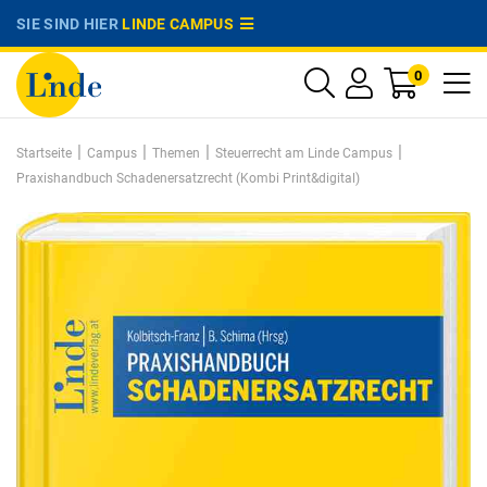
SIE SIND HIER
LINDE CAMPUS
0
|
|
|
|
Startseite
Campus
Themen
Steuerrecht am Linde Campus
Praxishandbuch Schadenersatzrecht (Kombi Print&digital)