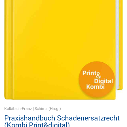
Kolbitsch-Franz
|
Schima
(Hrsg.)
Praxishandbuch Schadenersatzrecht
(Kombi Print&digital)