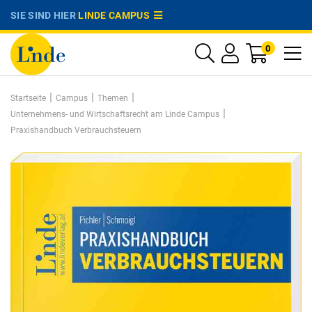
SIE SIND HIER
LINDE CAMPUS
0
|
|
|
Startseite
Campus
Themen
|
Unternehmens- und Wirtschaftsrecht am Linde Campus
Praxishandbuch Verbrauchsteuern