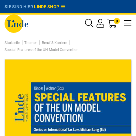
SIE SIND HIER
LINDE SHOP
0
|
|
|
Startseite
Themen
Beruf & Karriere
Special Features of the UN Model Convention