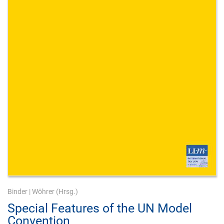
Binder
|
Wöhrer
(Hrsg.)
Special Features of the UN Model
Convention