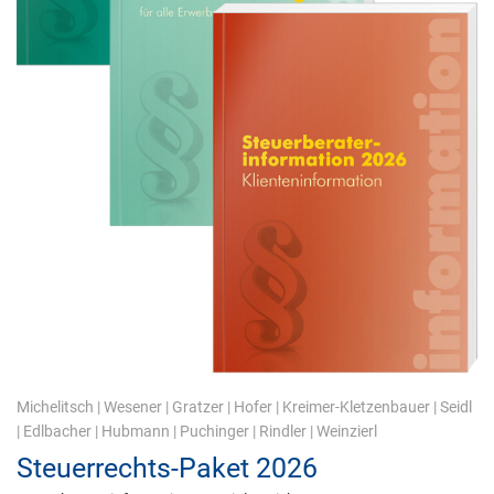
Michelitsch
|
Wesener
|
Gratzer
|
Hofer
|
Kreimer-Kletzenbauer
|
Seidl
|
Edlbacher
|
Hubmann
|
Puchinger
|
Rindler
|
Weinzierl
Steuerrechts-Paket 2026