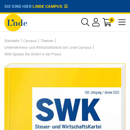
SIE SIND HIER
LINDE CAMPUS
0
|
|
|
Startseite
Campus
Themen
|
Unternehmens- und Wirtschaftsrecht am Linde Campus
SWK-Spezial Die GmbH in der Praxis