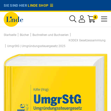
SIE SIND HIER
LINDE SHOP
0
|
|
|
Startseite
Bücher
Buchreihen und Buchserien
KODEX Gesetzessammlung
|
UmgrStG | Umgründungssteuergesetz 2025