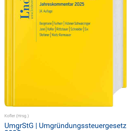
Kofler
(Hrsg.)
UmgrStG | Umgründungssteuergesetz