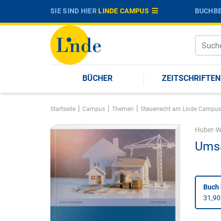
SIE SIND HIER
LINDE CAMPUS
BUCHBE
BÜCHER
ZEITSCHRIFTEN
|
|
|
Startseite
Campus
Themen
Steuerrecht am Linde Campus
Huber-W
Umsa
Buch 
31,90