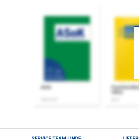
ASok
Praxishandb
Office
Zeitschrift
Buch
SERVICE TEAM LINDE
LIEFE