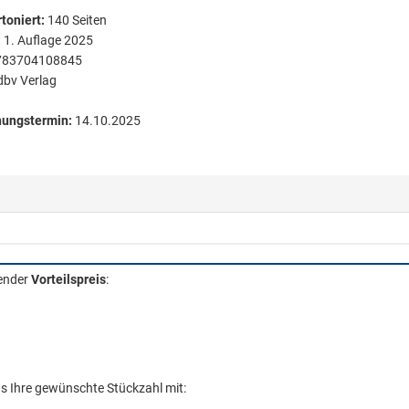
toniert
:
140
Seiten
:
1. Auflage 2025
783704108845
dbv Verlag
nungstermin:
14.10.2025
gender
Vorteilspreis
:
ns Ihre gewünschte Stückzahl mit: