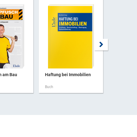
ch am Bau
Haftung bei Immobilien
Steuerrecht
Buch
Buch