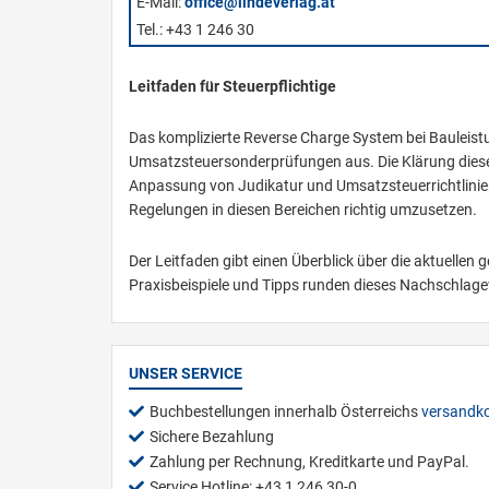
E-Mail:
office@lindeverlag.at
Tel.: +43 1 246 30
Leitfaden für Steuerpflichtige
Das komplizierte Reverse Charge System bei Bauleist
Umsatzsteuersonderprüfungen aus. Die Klärung dies
Anpassung von Judikatur und Umsatzsteuerrichtlinien. 
Regelungen in diesen Bereichen richtig umzusetzen.
Der Leitfaden gibt einen Überblick über die aktuellen
Praxisbeispiele und Tipps runden dieses Nachschlag
UNSER SERVICE
Buchbestellungen innerhalb Österreichs
versandko
Sichere Bezahlung
Zahlung per Rechnung, Kreditkarte und PayPal.
Service Hotline: +43 1 246 30-0