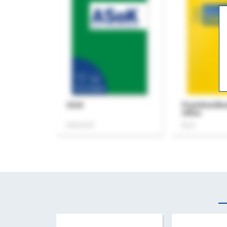
ASok
Praxishandb
Office
Zeitschrift
Buch