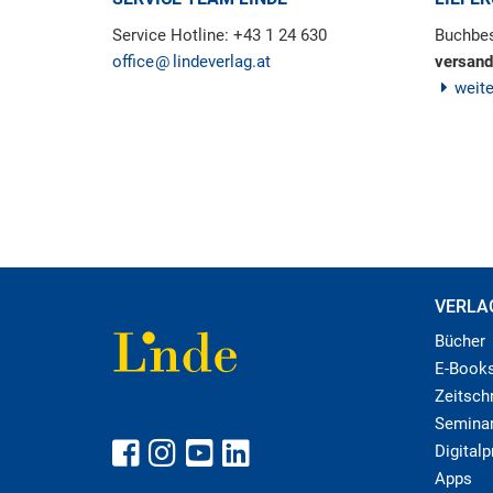
Service Hotline: +43 1 24 630
Buchbes
office
lindeverlag.at
versand
weit
VERLA
Bücher
E-Book
Zeitschr
Semina
Digital
Apps