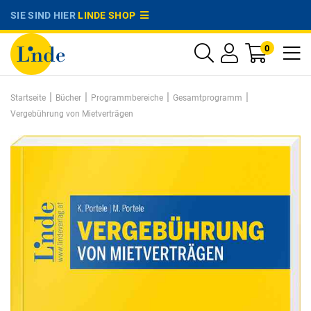
SIE SIND HIER
LINDE SHOP
0
|
|
|
|
Startseite
Bücher
Programmbereiche
Gesamtprogramm
Vergebührung von Mietverträgen