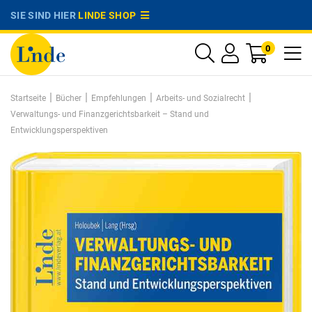
SIE SIND HIER
LINDE SHOP
0
|
|
|
|
Startseite
Bücher
Empfehlungen
Arbeits- und Sozialrecht
Verwaltungs- und Finanzgerichtsbarkeit – Stand und
Entwicklungsperspektiven