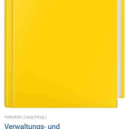
Holoubek
|
Lang
(Hrsg.)
Verwaltungs- und