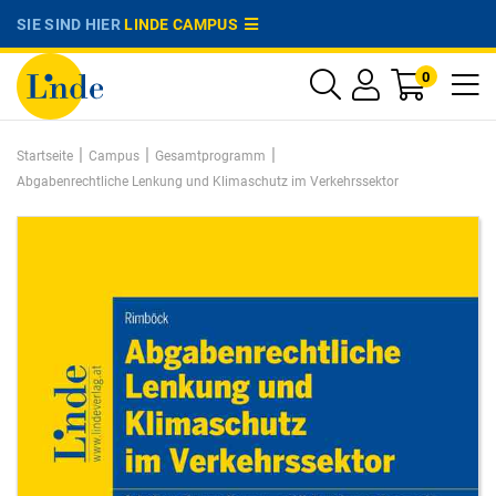
SIE SIND HIER
LINDE CAMPUS
0
|
|
|
Startseite
Campus
Gesamtprogramm
Abgabenrechtliche Lenkung und Klimaschutz im Verkehrssektor