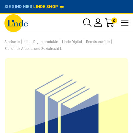
SIE SIND HIER
LINDE SHOP
0
|
|
|
|
Startseite
Linde Digitalprodukte
Linde Digital
Rechtsanwälte
Bibliothek Arbeits- und Sozialrecht L