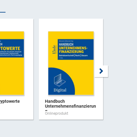
yptowerte
Handbuch
Der Lizenz
Unternehmensfinanzierun
g
Onlineprodukt
Onlineproduk