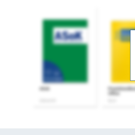
ASok
Praxishandb
Office
Zeitschrift
Buch