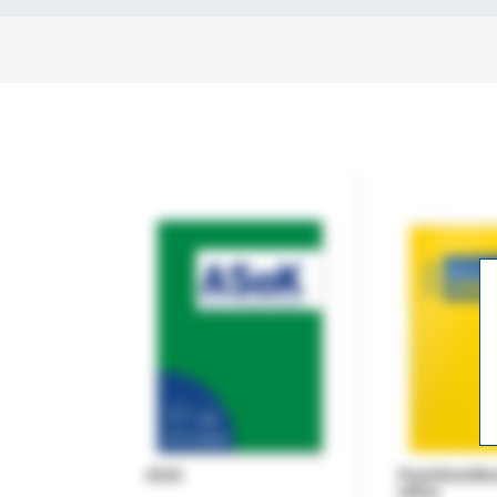
ASok
Praxishandb
Office