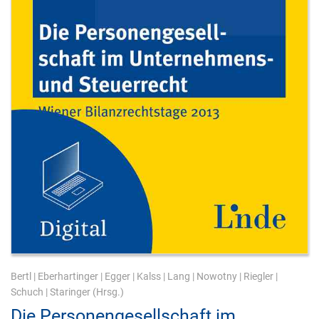
Bertl
|
Eberhartinger
|
Egger
|
Kalss
|
Lang
|
Nowotny
|
Riegler
|
Schuch
|
Staringer
(Hrsg.)
Die Personengesellschaft im