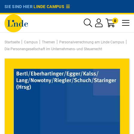
SIE SIND HIER
LINDE CAMPUS
0
|
|
|
|
Startseite
Campus
Themen
Personalverrechnung am Linde Campus
Die Personengesellschaft im Unternehmens- und Steuerrecht