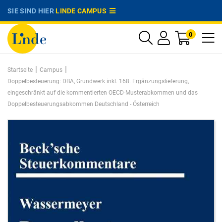
SIE SIND HIER
LINDE CAMPUS
0
|
|
Startseite
Campus
Doppelbesteuerung: DBA, Grundwerk inkl. 168. Ergänzungslieferung,
eingeschränkt auf die kommentierten OECD-Musterabkommen und das
Doppelbesteuerungsabkommen Deutschland - Österreich