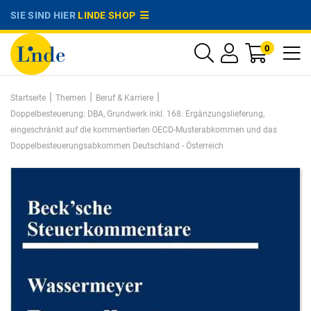
SIE SIND HIER
LINDE SHOP
0
|
|
|
Startseite
Themen
Beruf & Karriere
Doppelbesteuerung: DBA, Grundwerk inkl. 168. Ergänzungslieferung,
eingeschränkt auf die kommentierten OECD-Musterabkommen und das
Doppelbesteuerungsabkommen Deutschland - Österreich