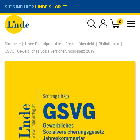
SIE SIND HIER
LINDE SHOP
0
|
|
|
|
Startseite
Linde Digitalprodukte
Produktübersicht
Bibliotheken
GSVG | Gewerbliches Sozialversicherungsgesetz 2019