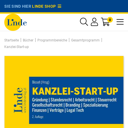
SIE SIND HIER
LINDE SHOP
0
|
|
|
|
Startseite
Bücher
Programmbereiche
Gesamtprogramm
Kanzlei-Start-up