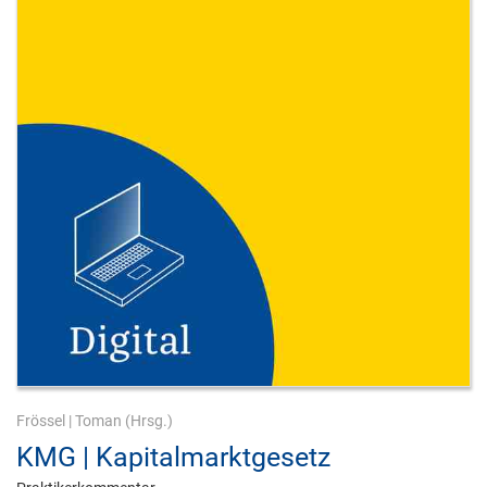
Frössel
|
Toman
(Hrsg.)
KMG | Kapitalmarktgesetz