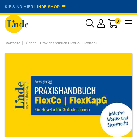
SIE SIND HIER
LINDE SHOP
0
|
|
Startseite
Bücher
Praxishandbuch FlexCo | FlexKapG