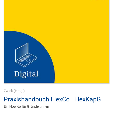
Zwick
(Hrsg.)
Praxishandbuch FlexCo | FlexKapG
Ein How-to für Gründer:innen