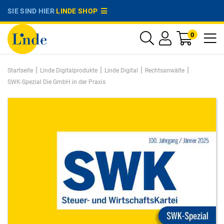
SIE SIND HIER
LINDE SHOP
0
|
|
|
|
Startseite
Linde Digitalprodukte
Linde Digital
Rechtsanwälte
SWK-Spezial Die GmbH in der Praxis