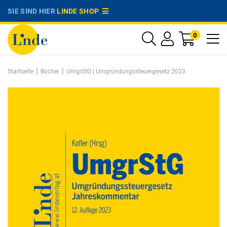
SIE SIND HIER
LINDE SHOP
0
|
|
Startseite
Bücher
UmgrStG | Umgründungssteuergesetz 2023