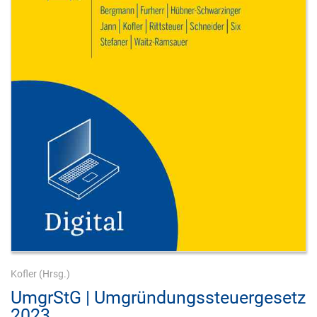
Kofler
(Hrsg.)
UmgrStG | Umgründungssteuergesetz
2023